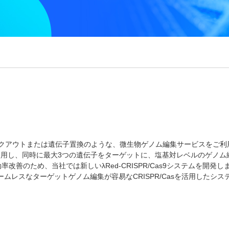
、ノックアウトまたは遺伝子置換のような、微生物ゲノム編集サービスをご利
使用し、同時に最大3つの遺伝子をターゲットに、塩基対レベルのゲノム
善のため、当社では新しいλRed-CRISPR/Cas9システムを開発し
ムレスなターゲットゲノム編集が容易なCRISPR/Casを活用したシス