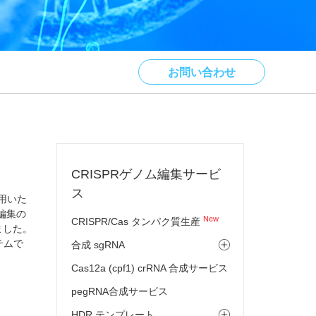
お問い合わせ
CRISPRゲノム編集サービ
ス
用いた
編集の
New
CRISPR/Cas タンパク質生産
ました。
テムで
合成 sgRNA
Cas12a (cpf1) crRNA 合成サービス
pegRNA合成サービス
HDR テンプレート