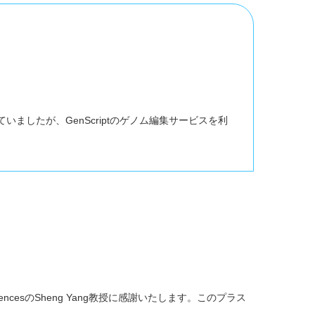
いましたが、GenScriptのゲノム編集サービスを利
demy of SciencesのSheng Yang教授に感謝いたします。このプラス