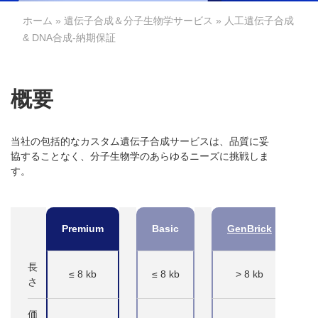
ホーム
»
遺伝子合成＆分子生物学サービス
» 人工遺伝子合成
& DNA合成-納期保証
概要
当社の包括的なカスタム遺伝子合成サービスは、品質に妥
協することなく、分子生物学のあらゆるニーズに挑戦しま
す。
Premium
Basic
GenBrick
長
≤ 8 kb
≤ 8 kb
> 8 kb
さ
価