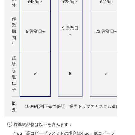
¥45/bp~
¥28/bp~
¥74/bp
格
作
業
9 営業日
期
5 営業日~
23 営業日~
~
間
*
複
雑
な
✔
✖
✔
遺
伝
子
概
100%配列正確性保証、業界トップのカスタム遺伝子
要
標準納品物は以下を含みます：
4 μg（高コピープラスミドの場合は4 µg、低コピープ