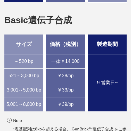
Basic遺伝子合成
サイズ
価格（税別）
製造期間
～520 bp
一律￥14,000
521～3,000 bp
￥28/bp
9 営業日~
3,001～5,000 bp
￥33/bp
5,001 ~ 8,000 bp
￥39/bp
Note:
*塩基配列は8kbを超える場合、 GenBrick™遺伝子合成 をご参