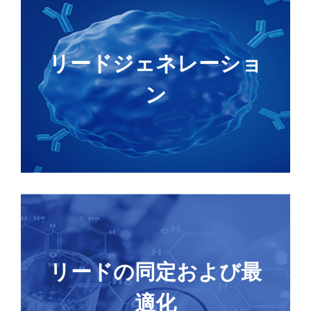
抗原合成
GenExact™ ssDNAによるトランスジェニックモ
リードジェネレーショ
デル作製
アップグレード
MonoRab™-B細胞クローニング
ン
アップグレード
Beacon-シングルB細胞ソーティング
ア
抗体シークエンシング（サンガーおよびNGS）
ップグレード
Ab Genes to Vectors
CRISPRを介した細胞エンジニアリング
リードの同定および最
New
GenTitanオリゴプール合成
高精度変異体ライブラリー
適化
TurboCHO™ハイスループット/エクスプレスタン