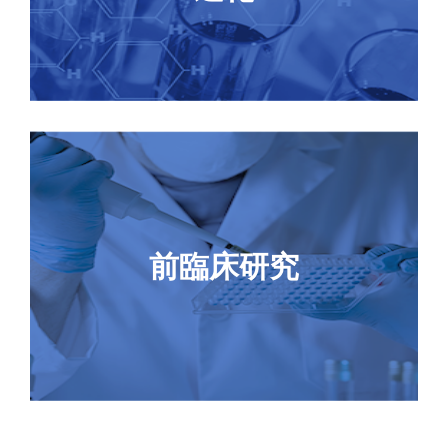
New
パク生産
CellPower™アッセイ細胞株構築
New
抗イディオタイプ抗体開発
TurboCHO™ハイパフォーマンスタンパク生産
前臨床研究
New
カスタムELISAキット構築- 薬物動態/ADA/HCP