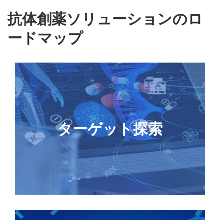
抗体創薬ソリューションのロ
ードマップ
New
GenTitanオリゴプール合成
CRISPR gRNAライブラリー
ターゲット探索
アップグレード
レンチウイルスパッケージング
CellPower™アッセイ細胞株構築
ネオアンチゲンペプチド合成