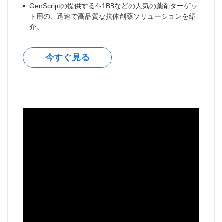
GenScriptの提供する4-1BBなどの人気の薬剤ターゲッ
ト用の、迅速で高品質な抗体創薬ソリューションを紹
介。
今すぐ見る