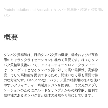
Protein Isolation and Analysis
»
タンパク質単離・精製
» 精製用レ
ジン
概要
タンパク質精製は、目的タンパク質の機能、構造および相互作
用のキャラクタライゼーションに極めて重要です。様々なタン
パク質精製技術の中で、アフィニティークロマトグラフィー
は、ターゲットとなるタンパク質に対して高い選択性、高解像
度、そして高性能を提供できるため、間違いなく最も重要で強
力な方法です。GenScriptは、バッチ／重力精製用の様々な使い
やすいアフィニティー精製用レジンを提供し、その先のアプリ
ケーションのためにクルードなサンプルからの効率的、便利で
信頼性のあるタンパク質と抗体の分離を可能にしています。