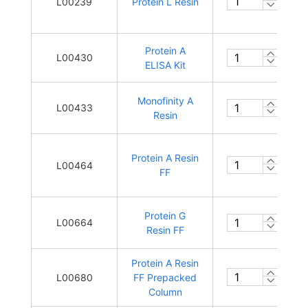
L00239
Protein L Resin
Protein A
L00430
ELISA Kit
Monofinity A
L00433
Resin
Protein A Resin
L00464
FF
Protein G
L00664
Resin FF
Protein A Resin
L00680
FF Prepacked
Column