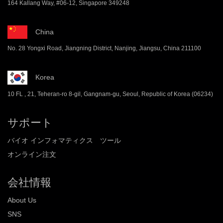
164 Kallang Way, #06-12, Singapore 349248
China
No. 28 Yongxi Road, Jiangning District, Nanjing, Jiangsu, China 211100
Korea
10 FL , 21, Teheran-ro 8-gil, Gangnam-gu, Seoul, Republic of Korea (06234)
サポート
バイオ インフォマティクス ツール
オンライン注文
会社情報
About Us
SNS