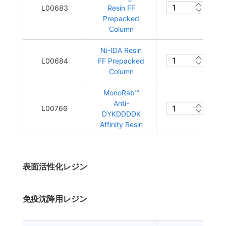
L00683
Resin FF
Prepacked
Column
Ni-IDA Resin
L00684
FF Prepacked
Column
MonoRab™
Anti-
L00766
DYKDDDDK
Affinity Resin
表面活性化レジン
免疫沈降用レジン