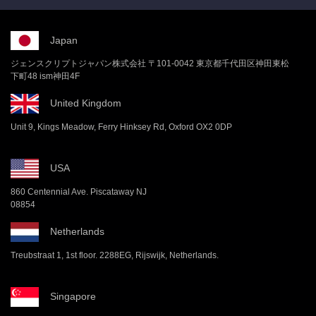
Japan
ジェンスクリプトジャパン株式会社 〒101-0042 東京都千代田区神田東松
下町48 ism神田4F
United Kingdom
Unit 9, Kings Meadow, Ferry Hinksey Rd, Oxford OX2 0DP
USA
860 Centennial Ave. Piscataway NJ
08854
Netherlands
Treubstraat 1, 1st floor. 2288EG, Rijswijk, Netherlands.
Singapore