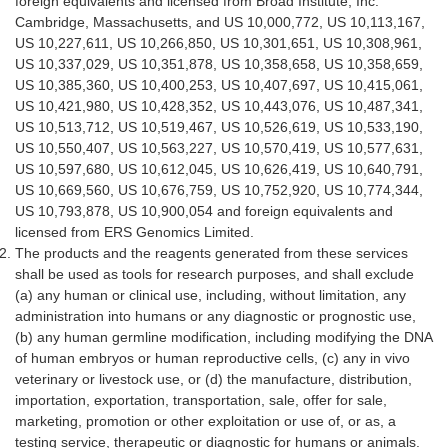
foreign equivalents and licensed from Broad Institute, Inc.
Cambridge, Massachusetts, and US 10,000,772, US 10,113,167,
US 10,227,611, US 10,266,850, US 10,301,651, US 10,308,961,
US 10,337,029, US 10,351,878, US 10,358,658, US 10,358,659,
US 10,385,360, US 10,400,253, US 10,407,697, US 10,415,061,
US 10,421,980, US 10,428,352, US 10,443,076, US 10,487,341,
US 10,513,712, US 10,519,467, US 10,526,619, US 10,533,190,
US 10,550,407, US 10,563,227, US 10,570,419, US 10,577,631,
US 10,597,680, US 10,612,045, US 10,626,419, US 10,640,791,
US 10,669,560, US 10,676,759, US 10,752,920, US 10,774,344,
US 10,793,878, US 10,900,054 and foreign equivalents and
licensed from ERS Genomics Limited.
The products and the reagents generated from these services
shall be used as tools for research purposes, and shall exclude
(a) any human or clinical use, including, without limitation, any
administration into humans or any diagnostic or prognostic use,
(b) any human germline modification, including modifying the DNA
of human embryos or human reproductive cells, (c) any in vivo
veterinary or livestock use, or (d) the manufacture, distribution,
importation, exportation, transportation, sale, offer for sale,
marketing, promotion or other exploitation or use of, or as, a
testing service, therapeutic or diagnostic for humans or animals.