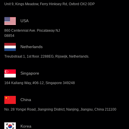
Unit 9, Kings Meadow, Ferry Hinksey Rd, Oxford OX2 0DP
USA
860 Centennial Ave. Piscataway NJ
08854
Netherlands
Treubstraat 1, 1st floor. 2288EG, Rijswijk, Netherlands.
Singapore
164 Kallang Way, #06-12, Singapore 349248
China
No. 28 Yongxi Road, Jiangning District, Nanjing, Jiangsu, China 211100
Korea