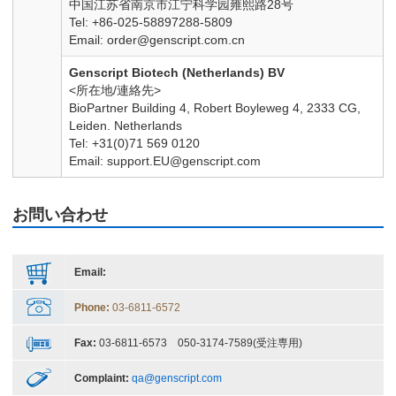
中国江苏省南京市江宁科学园雍熙路28号
Tel: +86-025-58897288-5809
Email:
order@genscript.com.cn
Genscript Biotech (Netherlands) BV
<所在地/連絡先>
BioPartner Building 4, Robert Boyleweg 4, 2333 CG,
Leiden. Netherlands
Tel: +31(0)71 569 0120
Email:
support.EU@genscript.com
お問い合わせ
Email:
Phone:
03-6811-6572
Fax:
03-6811-6573 050-3174-7589(受注専用)
Complaint:
qa@genscript.com