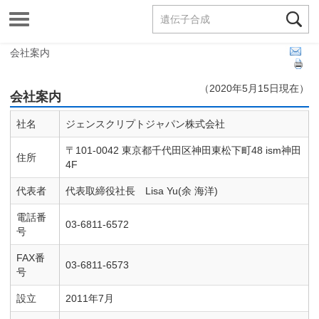

Toggle
受託サービス
navigation
カタログ製品
会社案内
サポート
（2020年5月15日現在）
会社案内
会社情報
社名
ジェンスクリプトジャパン株式会社
〒101-0042 東京都千代田区神田東松下町48 ism神田
住所
お問合せ
4F
代表者
代表取締役社長 Lisa Yu(余 海洋)
Phone:
03-6811-6572
電話番
03-6811-6572
号
ログイン
FAX番
03-6811-6573
号
新規登録
設立
2011年7月