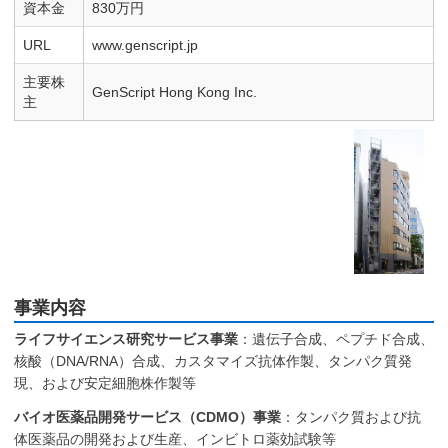
資本金
830万円
URL
www.genscript.jp
主要株
GenScript Hong Kong Inc.
主
事業内容
ライフサイエンス研究サービス事業
：遺伝子合成、ペプチド合成、
核酸（DNA/RNA）合成、カスタマイズ抗体作製、タンパク質発
現、および安定細胞株作製等
バイオ医薬品開発サービス（CDMO）事業
：タンパク質および抗
体医薬品の開発および生産、インビトロ薬効試験等